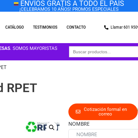
ENVÍOS GRATIS A TODO EL PAÍS
¡CELEBRAMOS 10 AÑOS! PROMOS ESPECIALES
CATÁLOGO
TESTIMONIOS
CONTACTO
Llamar 601 95
Buscar:
ESAS
. SOMOS MAYORISTAS
PET
nd RPET
Cotización formal en
correo
NOMBRE