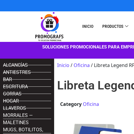
INICIO
PRODUCTOS
SOLUCIONES PROMOCIONALES PARA EMPR
Inicio
/
Oficina
/ Libreta Legend R
ALCANCÍAS
ANTIESTRES
BAR
Libreta Lege
ESCRITURA
GORRAS
HOGAR
Category
Oficina
LLAVEROS
MORRALES —
MALETINES
MUGS, BOTILITOS,