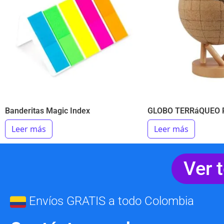
Banderitas Magic Index
GLOBO TERRáQUEO 
Leer más
Leer más
Ver 
Envíos GRATIS a todo Colombia