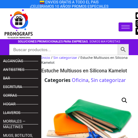
ENVÍOS GRATIS A TODO EL PAÍS
¡CELEBRAMOS 10 AÑOS! PROMOS ESPECIALES
SOLUCIONES PROMOCIONALES PARA EMPRESAS
. SOMOS MAYORISTAS
Botón de búsqu
Buscar:
Inicio
/
Sin categorizar
/ Estuche Multiusos en Silicona
ALCANCÍAS
Kamelot
ANTIESTRES
Estuche Multiusos en Silicona Kamelot
BAR
Categories
Oficina
,
Sin categorizar
ESCRITURA
GORRAS
HOGAR
LLAVEROS
MORRALES —
MALETINES
MUGS, BOTILITOS,