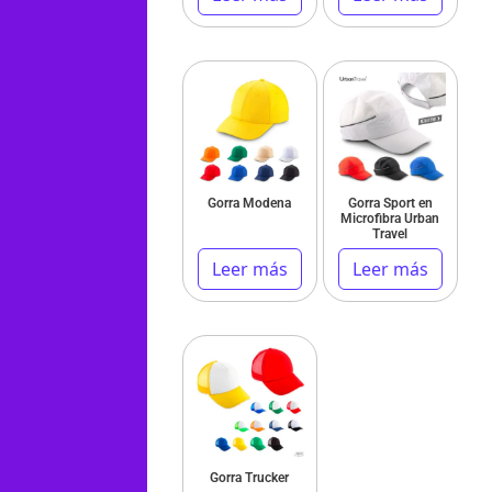
Gorra Modena
Gorra Sport en
Microfibra Urban
Travel
Leer más
Leer más
Gorra Trucker