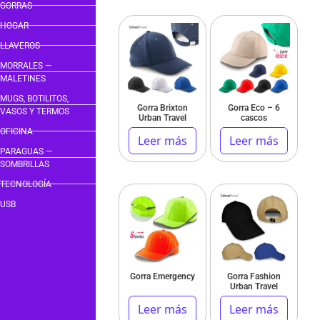
GORRAS
HOGAR
LLAVEROS
MORRALES —
MALETINES
MUGS, BOTILITOS,
Gorra Brixton
Gorra Eco – 6
VASOS Y TERMOS
Urban Travel
cascos
OFICINA
Leer más
Leer más
PARAGUAS —
SOMBRILLAS
TECNOLOGÍA
USB
Gorra Emergency
Gorra Fashion
Urban Travel
Leer más
Leer más