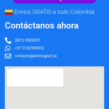
Envíos GRATIS a todo Colombia
Contáctanos ahora
(601) 9509051
+57 3102990032
contacto@promograf.co