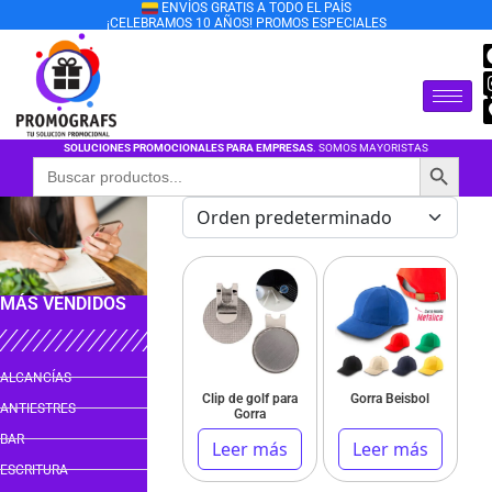
ENVÍOS GRATIS A TODO EL PAÍS
¡CELEBRAMOS 10 AÑOS! PROMOS ESPECIALES
SOLUCIONES PROMOCIONALES PARA EMPRESAS
. SOMOS MAYORISTAS
Botón de búsqu
Buscar:
MÁS VENDIDOS
ALCANCÍAS
Clip de golf para
Gorra Beisbol
ANTIESTRES
Gorra
BAR
Leer más
Leer más
ESCRITURA