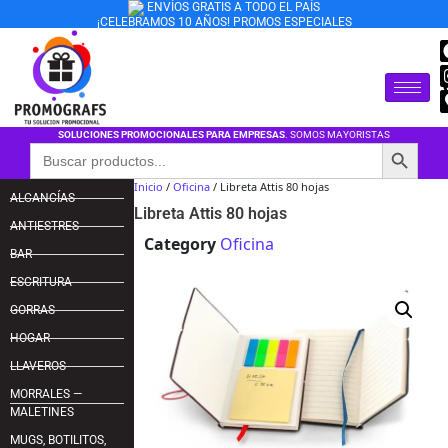
ENVÍOS GRATIS A TODO EL PAÍS
¡CELEBRAMOS 10 AÑOS! PROMOS ESPECIALES
SOLUCIONES PROMOCIONALES PARA EMPRESAS
. SOMOS MAYORISTAS
Botón de búsqu
Buscar:
Inicio
/
Oficina
/ Libreta Attis 80 hojas
ALCANCÍAS
Libreta Attis 80 hojas
ANTIESTRES
Category
Oficina
BAR
ESCRITURA
GORRAS
HOGAR
LLAVEROS
MORRALES —
MALETINES
MUGS, BOTILITOS,