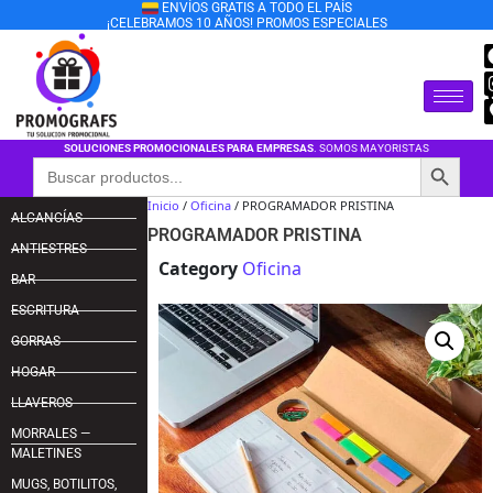
ENVÍOS GRATIS A TODO EL PAÍS
¡CELEBRAMOS 10 AÑOS! PROMOS ESPECIALES
SOLUCIONES PROMOCIONALES PARA EMPRESAS
. SOMOS MAYORISTAS
Botón de búsqu
Buscar:
Inicio
/
Oficina
/ PROGRAMADOR PRISTINA
ALCANCÍAS
PROGRAMADOR PRISTINA
ANTIESTRES
Category
Oficina
BAR
ESCRITURA
GORRAS
HOGAR
LLAVEROS
MORRALES —
MALETINES
MUGS, BOTILITOS,