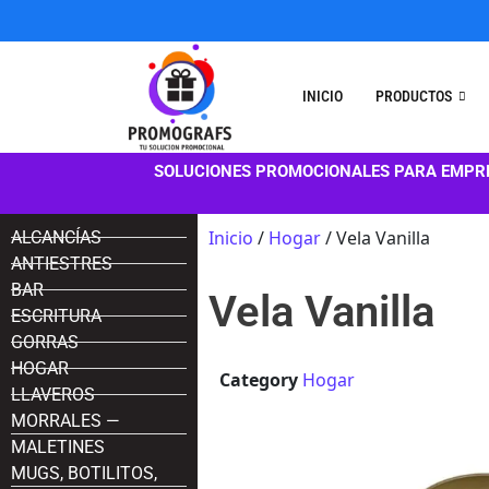
INICIO
PRODUCTOS
SOLUCIONES PROMOCIONALES PARA EMPR
Inicio
/
Hogar
/ Vela Vanilla
ALCANCÍAS
ANTIESTRES
BAR
Vela Vanilla
ESCRITURA
GORRAS
HOGAR
Category
Hogar
LLAVEROS
MORRALES —
MALETINES
MUGS, BOTILITOS,