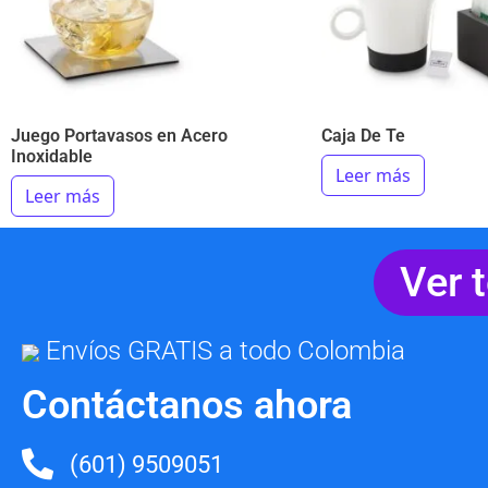
Juego Portavasos en Acero
Caja De Te
Inoxidable
Leer más
Leer más
Ver 
Envíos GRATIS a todo Colombia
Contáctanos ahora
(601) 9509051