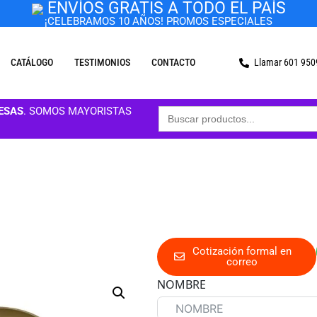
ENVÍOS GRATIS A TODO EL PAÍS
¡CELEBRAMOS 10 AÑOS! PROMOS ESPECIALES
CATÁLOGO
TESTIMONIOS
CONTACTO
Llamar 601 95
Buscar:
ESAS
. SOMOS MAYORISTAS
Cotización formal en
correo
NOMBRE