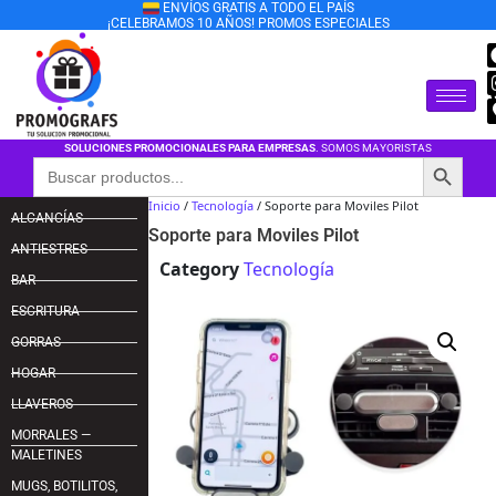
ENVÍOS GRATIS A TODO EL PAÍS
¡CELEBRAMOS 10 AÑOS! PROMOS ESPECIALES
SOLUCIONES PROMOCIONALES PARA EMPRESAS
. SOMOS MAYORISTAS
Botón de búsqu
Buscar:
Inicio
/
Tecnología
/ Soporte para Moviles Pilot
ALCANCÍAS
Soporte para Moviles Pilot
ANTIESTRES
Category
Tecnología
BAR
ESCRITURA
GORRAS
HOGAR
LLAVEROS
MORRALES —
MALETINES
MUGS, BOTILITOS,