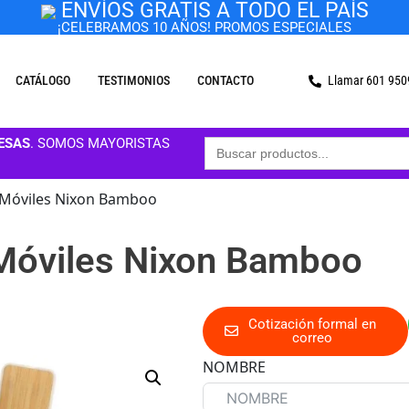
ENVÍOS GRATIS A TODO EL PAÍS
¡CELEBRAMOS 10 AÑOS! PROMOS ESPECIALES
CATÁLOGO
TESTIMONIOS
CONTACTO
Llamar 601 95
Buscar:
ESAS
. SOMOS MAYORISTAS
 Móviles Nixon Bamboo
 Móviles Nixon Bamboo
Cotización formal en
correo
NOMBRE