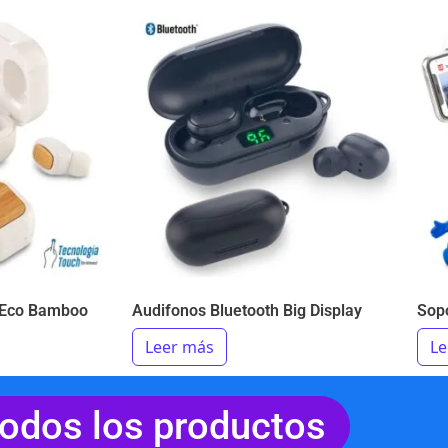
 Eco Bamboo
Audifonos Bluetooth Big Display
Sopo
Leer más
Le
todos los productos