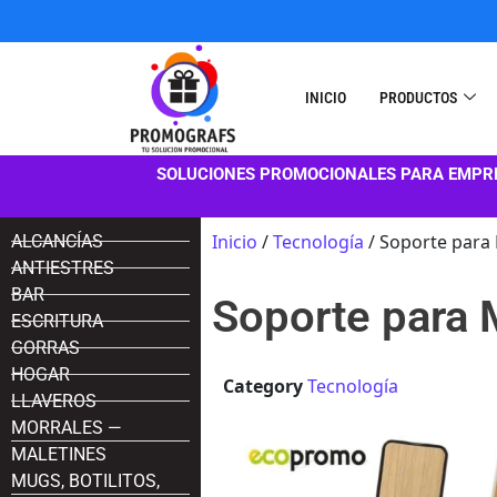
INICIO
PRODUCTOS
SOLUCIONES PROMOCIONALES PARA EMPR
Inicio
/
Tecnología
/ Soporte para
ALCANCÍAS
ANTIESTRES
BAR
Soporte para
ESCRITURA
GORRAS
HOGAR
Category
Tecnología
LLAVEROS
MORRALES —
MALETINES
MUGS, BOTILITOS,