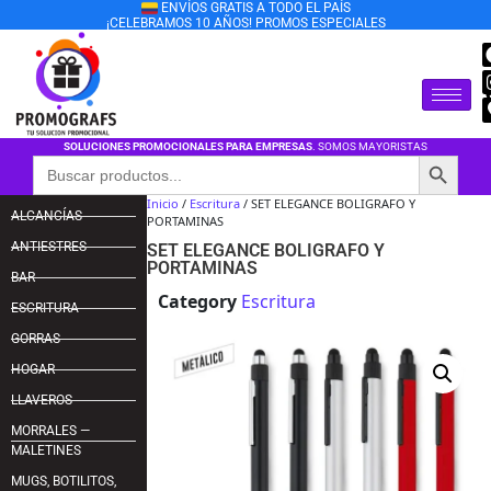
ENVÍOS GRATIS A TODO EL PAÍS
¡CELEBRAMOS 10 AÑOS! PROMOS ESPECIALES
SOLUCIONES PROMOCIONALES PARA EMPRESAS
. SOMOS MAYORISTAS
Botón de búsqu
Buscar:
Inicio
/
Escritura
/ SET ELEGANCE BOLIGRAFO Y
ALCANCÍAS
PORTAMINAS
ANTIESTRES
SET ELEGANCE BOLIGRAFO Y
PORTAMINAS
BAR
Category
Escritura
ESCRITURA
GORRAS
HOGAR
LLAVEROS
MORRALES —
MALETINES
MUGS, BOTILITOS,