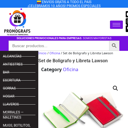
ENVÍOS GRATIS A TODO EL PAÍS
¡CELEBRAMOS 10 AÑOS! PROMOS ESPECIALES
SOLUCIONES PROMOCIONALES PARA EMPRESAS
. SOMOS MAYORISTAS
Botón de búsqu
Buscar:
Inicio
/
Oficina
/ Set de Boligrafo y Libreta Lawson
ALCANCÍAS
Set de Boligrafo y Libreta Lawson
ANTIESTRES
Category
Oficina
BAR
ESCRITURA
GORRAS
HOGAR
LLAVEROS
MORRALES —
MALETINES
MUGS, BOTILITOS,