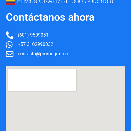
Envíos GRATIS a todo Colombia
Contáctanos ahora
(601) 9509051
+57 3102990032
contacto@promograf.co