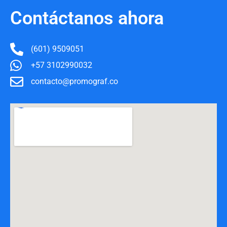
Contáctanos ahora
(601) 9509051
+57 3102990032
contacto@promograf.co