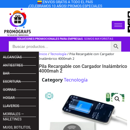
ENVÍOS GRATIS A TODO EL PAÍS
¡CELEBRAMOS 10 AÑOS! PROMOS ESPECIALES
SOLUCIONES PROMOCIONALES PARA EMPRESAS
. SOMOS MAYORISTAS
Botón de búsqu
Buscar:
Inicio
/
Tecnología
/ Pila Recargable con Cargador
ALCANCÍAS
Inalámbrico 4000mah 2
ANTIESTRES
Pila Recargable con Cargador Inalámbrico
4000mah 2
BAR
Category
Tecnología
ESCRITURA
GORRAS
HOGAR
LLAVEROS
MORRALES —
MALETINES
MUGS, BOTILITOS,