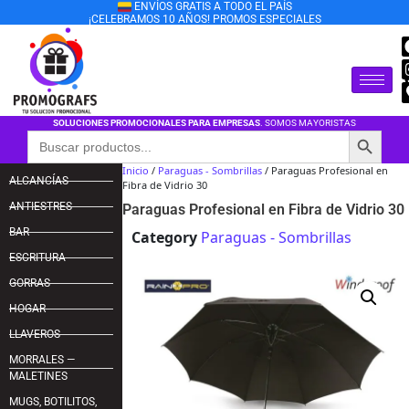
ENVÍOS GRATIS A TODO EL PAÍS
¡CELEBRAMOS 10 AÑOS! PROMOS ESPECIALES
SOLUCIONES PROMOCIONALES PARA EMPRESAS
. SOMOS MAYORISTAS
Botón de búsqu
Buscar:
Inicio
/
Paraguas - Sombrillas
/ Paraguas Profesional en
ALCANCÍAS
Fibra de Vidrio 30
ANTIESTRES
Paraguas Profesional en Fibra de Vidrio 30
BAR
Category
Paraguas - Sombrillas
ESCRITURA
GORRAS
HOGAR
LLAVEROS
MORRALES —
MALETINES
MUGS, BOTILITOS,