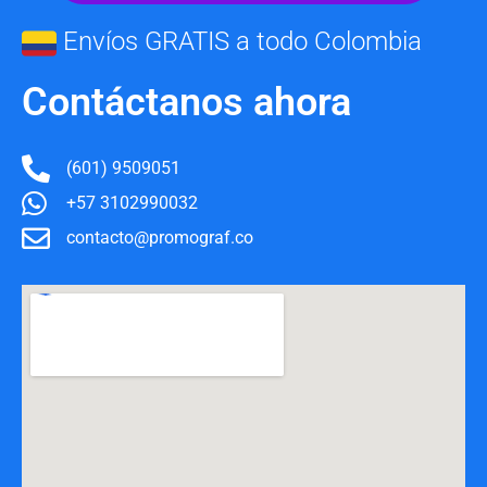
Envíos GRATIS a todo Colombia
Contáctanos ahora
(601) 9509051
+57 3102990032
contacto@promograf.co