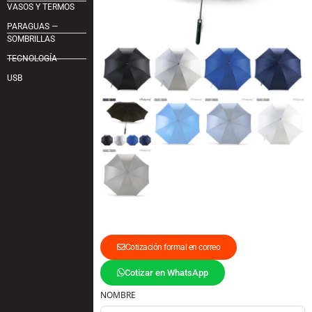
VASOS Y TERMOS
PARAGUAS —
SOMBRILLAS
TECNOLOGÍA
USB
Cotización formal en correo
Cotizar en WhatsApp
NOMBRE