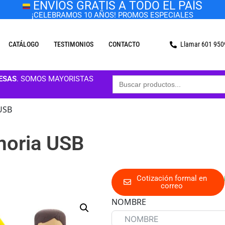
ENVÍOS GRATIS A TODO EL PAÍS
¡CELEBRAMOS 10 AÑOS! PROMOS ESPECIALES
CATÁLOGO
TESTIMONIOS
CONTACTO
Llamar 601 95
Buscar:
ESAS
. SOMOS MAYORISTAS
USB
moria USB
Cotización formal en
correo
NOMBRE