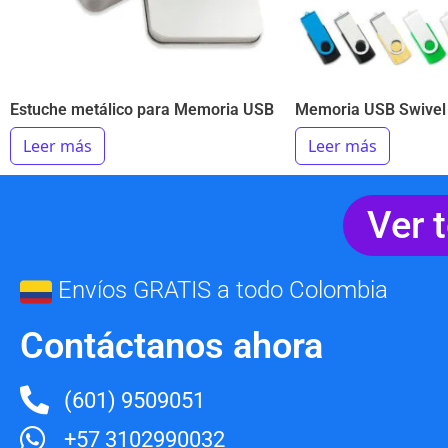
Estuche metálico para Memoria USB
Memoria USB Swivel
Leer más
Leer más
Ver 
Envíos GRATIS a todo Colombia
Contáctanos ahora
(601) 9509051
+57 3102990032