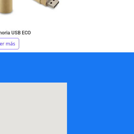
oria USB ECO
er más