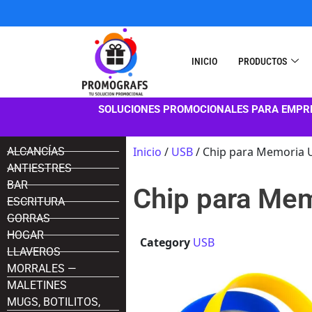
INICIO
PRODUCTOS
SOLUCIONES PROMOCIONALES PARA EMPR
Inicio
/
USB
/ Chip para Memoria 
ALCANCÍAS
ANTIESTRES
BAR
Chip para Me
ESCRITURA
GORRAS
HOGAR
Category
USB
LLAVEROS
MORRALES —
MALETINES
MUGS, BOTILITOS,