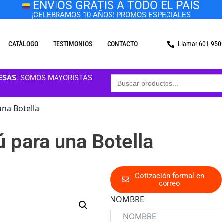
ENVÍOS GRATIS A TODO EL PAÍS
¡CELEBRAMOS 10 AÑOS! PROMOS ESPECIALES
CATÁLOGO
TESTIMONIOS
CONTACTO
Llamar 601 95
Buscar:
ESAS
. SOMOS MAYORISTAS
na Botella
 para una Botella
Cotización formal en
correo
NOMBRE