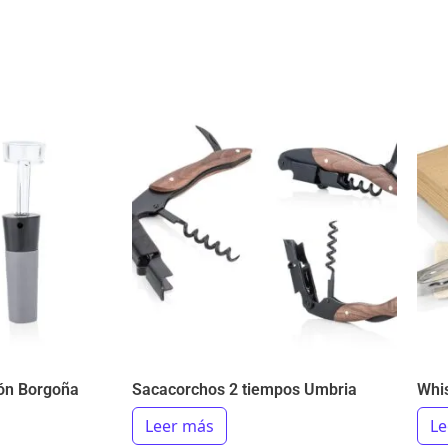
ón Borgoña
Sacacorchos 2 tiempos Umbria
Whi
Leer más
Le