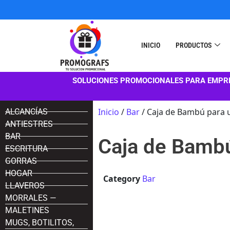
INICIO
PRODUCTOS
SOLUCIONES PROMOCIONALES PARA EMPR
Inicio
/
Bar
/ Caja de Bambú para u
ALCANCÍAS
ANTIESTRES
BAR
Caja de Bambú
ESCRITURA
GORRAS
HOGAR
Category
Bar
LLAVEROS
MORRALES —
MALETINES
MUGS, BOTILITOS,