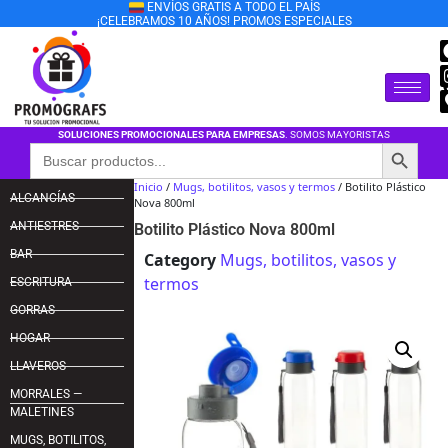
ENVÍOS GRATIS A TODO EL PAÍS
¡CELEBRAMOS 10 AÑOS! PROMOS ESPECIALES
SOLUCIONES PROMOCIONALES PARA EMPRESAS
. SOMOS MAYORISTAS
Botón de búsqu
Buscar:
Inicio
/
Mugs, botilitos, vasos y termos
/ Botilito Plástico
ALCANCÍAS
Nova 800ml
ANTIESTRES
Botilito Plástico Nova 800ml
BAR
Category
Mugs, botilitos, vasos y
termos
ESCRITURA
GORRAS
HOGAR
LLAVEROS
MORRALES —
MALETINES
MUGS, BOTILITOS,