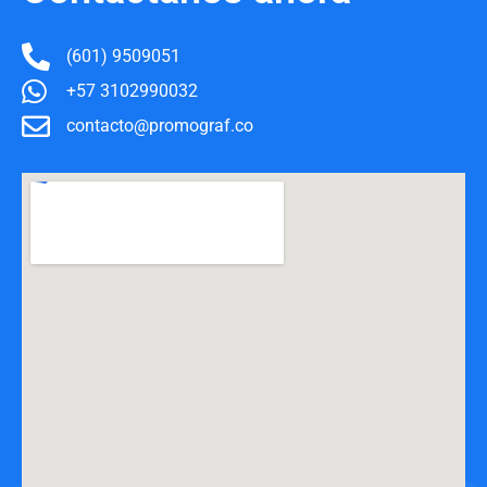
(601) 9509051
+57 3102990032
contacto@promograf.co