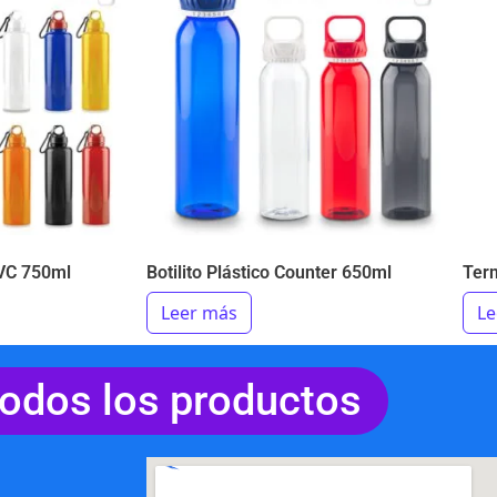
PVC 750ml
Botilito Plástico Counter 650ml
Ter
Leer más
Le
todos los productos