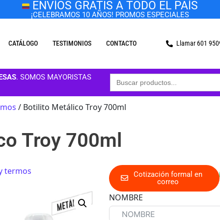
ENVÍOS GRATIS A TODO EL PAÍS
¡CELEBRAMOS 10 AÑOS! PROMOS ESPECIALES
CATÁLOGO
TESTIMONIOS
CONTACTO
Llamar 601 95
Buscar:
ESAS
. SOMOS MAYORISTAS
ermos
/ Botilito Metálico Troy 700ml
ico Troy 700ml
 y termos
Cotización formal en
correo
NOMBRE