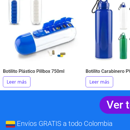
Botilito Plástico Pillbox 750ml
Botilito Carabinero 
Leer más
Leer más
Ver 
Envíos GRATIS a todo Colombia