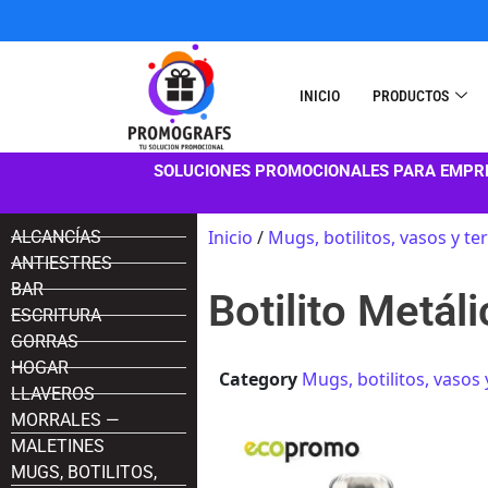
INICIO
PRODUCTOS
SOLUCIONES PROMOCIONALES PARA EMPR
Inicio
/
Mugs, botilitos, vasos y t
ALCANCÍAS
ANTIESTRES
BAR
Botilito Metál
ESCRITURA
GORRAS
HOGAR
Category
Mugs, botilitos, vasos
LLAVEROS
MORRALES —
MALETINES
MUGS, BOTILITOS,