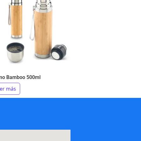
mo Bamboo 500ml
er más