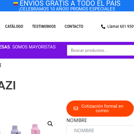
ENVÍOS GRATIS A TODO EL PAÍS
¡CELEBRAMOS 10 AÑOS! PROMOS ESPECIALES
CATÁLOGO
TESTIMONIOS
CONTACTO
Llamar 601 95
Buscar:
ESAS
. SOMOS MAYORISTAS
I
AZI
Cotización formal en
correo
NOMBRE