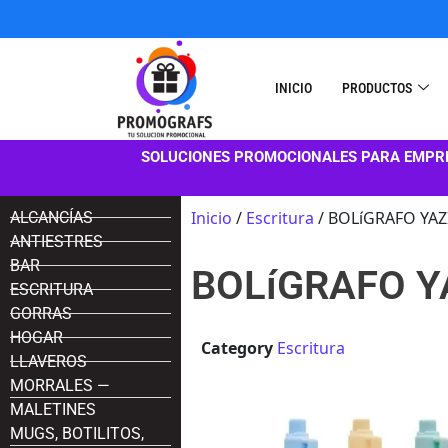
INICIO
PRODUCTOS
SOLUCIONES PROMOCIONALES PARA EMPR
Inicio
/
Escritura
/ BOLíGRAFO YAZ
ALCANCÍAS
ANTIESTRES
BAR
BOLíGRAFO Y
ESCRITURA
GORRAS
HOGAR
Category
Escritura
LLAVEROS
MORRALES —
MALETINES
MUGS, BOTILITOS,