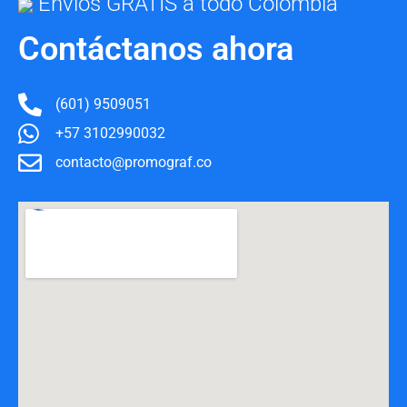
Envíos GRATIS a todo Colombia
Contáctanos ahora
(601) 9509051
+57 3102990032
contacto@promograf.co