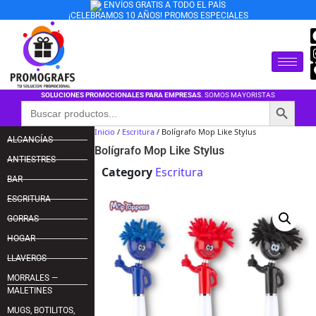
ENVÍOS GRATIS A TODO EL PAÍS
¡CELEBRAMOS 10 AÑOS! PROMOS ESPECIALES
SOLUCIONES PROMOCIONALES PARA EMPRESAS
. SOMOS MAYORISTAS
Botón de búsqu
Buscar:
Inicio
/
Escritura
/ Bolígrafo Mop Like Stylus
ALCANCÍAS
Bolígrafo Mop Like Stylus
ANTIESTRES
Category
Escritura
BAR
ESCRITURA
GORRAS
HOGAR
LLAVEROS
MORRALES —
MALETINES
MUGS, BOTILITOS,