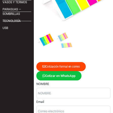
VASOS Y TERMOS
PARAGUAS —
SOMBRILLAS
TECNOLOGÍA
USB
Cotización formal en correo
Cotizar en WhatsApp
NOMBRE
Email