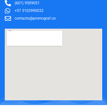
(601) 9509051
+57 3102990032
contacto@promograf.co