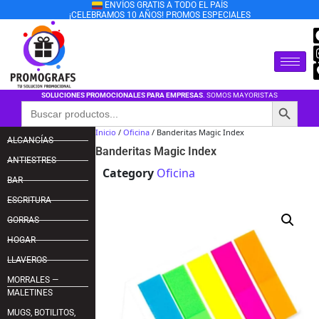
ENVÍOS GRATIS A TODO EL PAÍS
¡CELEBRAMOS 10 AÑOS! PROMOS ESPECIALES
SOLUCIONES PROMOCIONALES PARA EMPRESAS
. SOMOS MAYORISTAS
Botón de búsqu
Buscar:
Inicio
/
Oficina
/ Banderitas Magic Index
ALCANCÍAS
Banderitas Magic Index
ANTIESTRES
Category
Oficina
BAR
ESCRITURA
GORRAS
HOGAR
LLAVEROS
MORRALES —
MALETINES
MUGS, BOTILITOS,