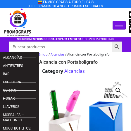
ENVÍOS GRATIS A TODO EL PAÍS
¡CELEBRAMOS 10 AÑOS! PROMOS ESPECIALES
SOLUCIONES PROMOCIONALES PARA EMPRESAS
. SOMOS MAYORISTAS
Botón de búsqu
Buscar:
Inicio
/
Alcancías
/ Alcancia con Portaboligrafo
ALCANCÍAS
Alcancia con Portaboligrafo
ANTIESTRES
Category
Alcancías
BAR
ESCRITURA
GORRAS
HOGAR
LLAVEROS
MORRALES —
MALETINES
MUGS, BOTILITOS,