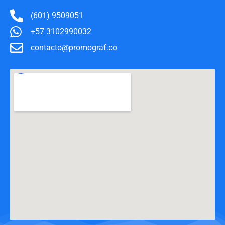
(601) 9509051
+57 3102990032
contacto@promograf.co