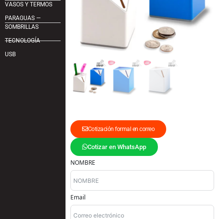
VASOS Y TERMOS
PARAGUAS —
SOMBRILLAS
TECNOLOGÍA
USB
Cotización formal en correo
Cotizar en WhatsApp
NOMBRE
Email